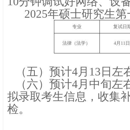
10
分钟调试好网络、设
202
5
年硕士研究生第
专业
复试日
法律（法学）
4
月
1
1
（五）预计
4
月
1
3
日左
（六）预计
4
月中旬左
拟录取考生信息，收集
检。