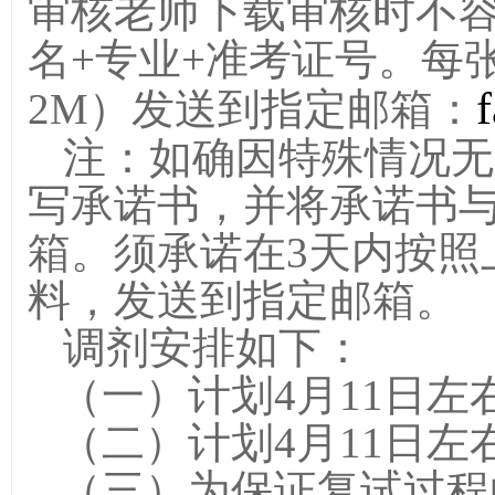
审核老师下载审核时不
名
+
专业
+
准考证号。每
2M
）发送到指定邮箱：
注：如确因特殊情况无
写承诺书，并将承诺书
箱。须承诺在
3
天内按照
料，发送到指定邮箱。
调剂
安排如下：
（一）计划
4
月
11
日
左
（二）计划
4
月
11
日左
（三）为保证复试过程