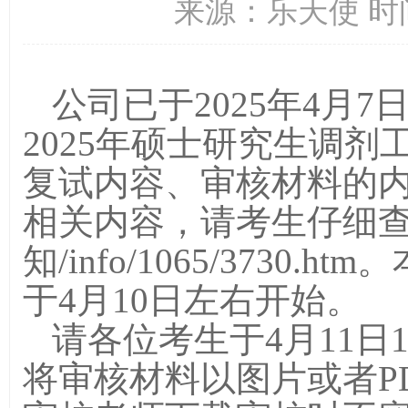
来源：乐天使 时间：
公司已于
202
5
年
4
月
7
2025
年硕士研究生调剂
复试内容、审核材料的
相关内容，请考生仔细
知
/info/1065/3730.htm
。
于
4
月
10
日左右开始。
请各位考生于
4
月
11
日
将
审核
材料以图片或者
P