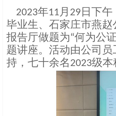
年
月
日下午
2023
11
29
毕业生、石家庄市燕赵
报告厅做题为
何为公
“
题讲座。活动由公司员
持，七十余名
级本
2023