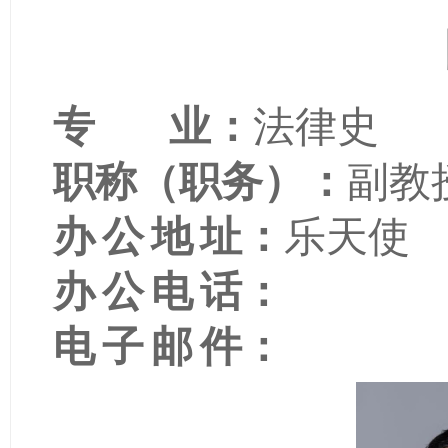
专
业
：
法律史
职称（职务）
：
副教
办公地
址
：
乐天使
办公电
话
：
电子邮
件
：