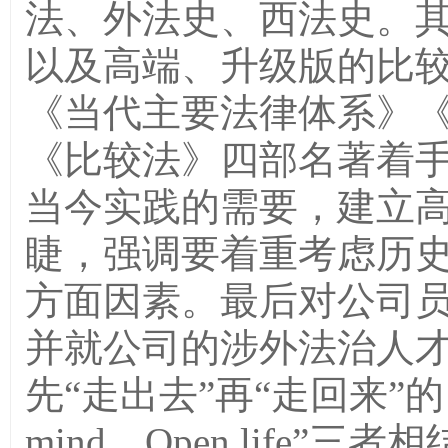
法、外法史、西法史。
以及高端、升级版的比
《当代主要法律体系》
《比较法》四部名著着
当今实践的需要，建立
睫，强调要着重考虑历
方面因素。最后对公司
并就公司的涉外法治人
先
“
走出去
”
再
“
走回来
”
的
mind
、
Open life”
三者相