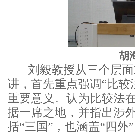
胡
刘毅教授从三个层面
讲，首先重点强调
“
比较
重要意义。认为比较法
据一席之地，并指出涉
括
“
三国
”
，也涵盖
“
四外
”