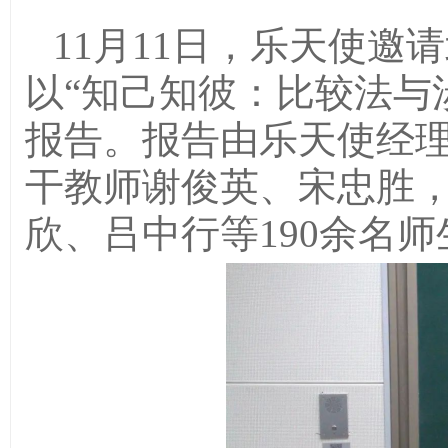
11
月
11
日，乐天使邀请
以
“
知己知彼：比较法与
报告。报告由乐天使经
干教师谢俊英、宋忠胜
欣、吕中行等
190
余名师