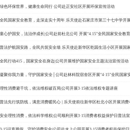
绿色环保世界，健康生命同行 公司赴正安社区开展环保宣传活动
童心护国安，法治伴成长|公司赴前杜北公司 开展“4.15”全民国家安全教
普法护航国安路，全民共筑安全墙 乐天使赴新华区乾园生活小区开展国
全民行动415，国家安全在身边|公司开展维护国家安全主题法治宣传活动
理性消费避千坑，依法维权破百局|公司开展3·15依法维权专题讲座
普法先行筑防线，满意消费暖民心 | 乐天使前往新华区杜北小区开展消
安全理性消费，依法科学维权|公司顺利开展3·15消费者权益保护日普法
3·15识真辨假，守护消费安全|公司赴水上公园开展3·15消费者权益保护